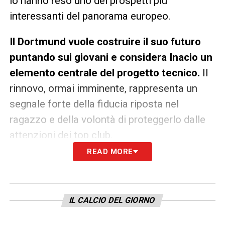
lo hanno reso uno dei prospetti più
interessanti del panorama europeo.
Il Dortmund vuole costruire il suo futuro
puntando sui giovani e considera Inacio un
elemento centrale del progetto tecnico.
Il
rinnovo, ormai imminente, rappresenta un
segnale forte della fiducia riposta nel
ragazzo e della volontà di proteggerlo dalle
attenzioni dei top club.
READ MORE
🟡⚫️🇮🇹 Italian gem Samuele Inacio,
set to agree on new deal with Borussia
Dortmund as the agreement is at final
IL CALCIO DEL GIORNO
stages.