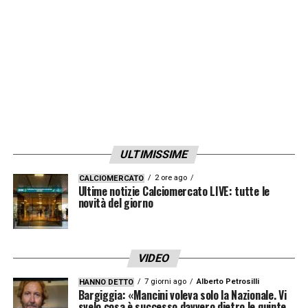
2008 born striker started three games
and scored his first pro Bundesliga goal
last night.
pic.twitter.com/6U9lQ07wvG
— Fabrizio Romano (@FabrizioRomano)
May 9, 2026
LA PLAYLIST DELLE NOSTRE TOP NEWS
ULTIMISSIME
2 ore ago
CALCIOMERCATO
Ultime notizie Calciomercato LIVE: tutte le
novità del giorno
VIDEO
7 giorni ago
Alberto Petrosilli
HANNO DETTO
Bargiggia: «Mancini voleva solo la Nazionale. Vi
svelo cosa è successo davvero dietro le quinte