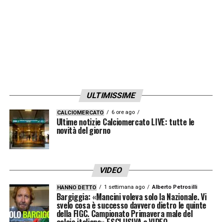
Lazovic. Sul cross del terzino, Leao sfiora il
gol.
D’altronde, è stato lo stesso
Krunic
a
procurarsi la punizione che poi ha realizzato,
attraverso un “dai e vai” con Meitè.
ULTIMISSIME
Insomma, quando si affronta un sistema
6 ore ago
CALCIOMERCATO
Ultime notizie Calciomercato LIVE: tutte le
difensivo a uomo come quello di
Juric
,
novità del giorno
bisogna muovere palla velocemente e
muoversi molto. Krunic svariava parecchio
su tutto il fronte per ricevere palla e creare
VIDEO
spazi, mandando fuori posizione i difensori
1 settimana ago
Alberto Petrosilli
HANNO DETTO
Bargiggia: «Mancini voleva solo la Nazionale. Vi
rivali.
svelo cosa è successo davvero dietro le quinte
della FIGC. Campionato Primavera male del