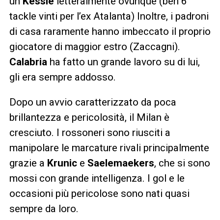
un
Kessié
letteralmente ovunque (ben 6
tackle vinti per l’ex Atalanta) Inoltre, i padroni
di casa raramente hanno imbeccato il proprio
giocatore di maggior estro (Zaccagni).
Calabria
ha fatto un grande lavoro su di lui,
gli era sempre addosso.
Dopo un avvio caratterizzato da poca
brillantezza e pericolosità, il Milan è
cresciuto. I rossoneri sono riusciti a
manipolare le marcature rivali principalmente
grazie a
Krunic
e
Saelemaekers
, che si sono
mossi con grande intelligenza. I gol e le
occasioni più pericolose sono nati quasi
sempre da loro.