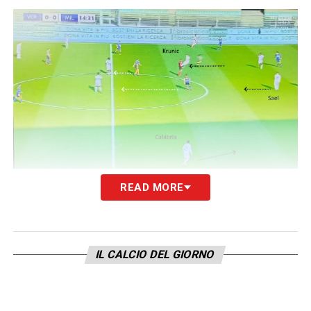
READ MORE
L’ex Empoli, in particolare, riusciva quasi
sempre ad arrivare in anticipo sul pallone. Ne
è un esempio l’azione del colpo di testa di
IL CALCIO DEL GIORNO
Leao dopo pochi minuti: Krunic anticipa
Tameze, con la palla che poi finisce a
Calabria, consentendogli di poter puntare