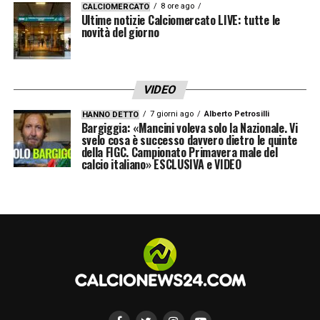
stop significativo. Per Paquetà, invece, la
8 ore ago
CALCIOMERCATO
Ultime notizie Calciomercato LIVE: tutte le
conferma a Londra rappresenta l’occasione
novità del giorno
di consolidare il proprio ruolo da
protagonista e guidare il West Ham verso
una stagione di rilancio.
VIDEO
7 giorni ago
Alberto Petrosilli
HANNO DETTO
Bargiggia: «Mancini voleva solo la Nazionale. Vi
LA PLAYLIST DELLE NOSTRE TOP NEWS
svelo cosa è successo davvero dietro le quinte
della FIGC. Campionato Primavera male del
calcio italiano» ESCLUSIVA e VIDEO