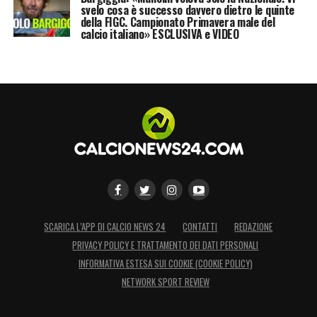
svelo cosa è successo davvero dietro le quinte
della FIGC. Campionato Primavera male del
calcio italiano» ESCLUSIVA e VIDEO
LA PLAYLIST DELLE NOSTRE TOP NEWS
SCARICA L’APP DI CALCIO NEWS 24
CONTATTI
REDAZIONE
PRIVACY POLICY E TRATTAMENTO DEI DATI PERSONALI
INFORMATIVA ESTESA SUI COOKIE (COOKIE POLICY)
NETWORK SPORT REVIEW