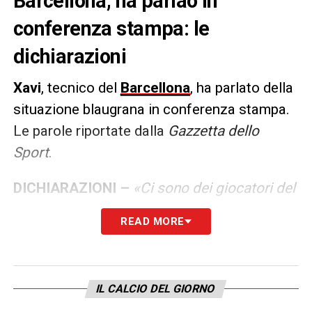
Barcellona, ha parlao in
conferenza stampa: le
dichiarazioni
Xavi
, tecnico del
Barcellona
, ha parlato della
situazione blaugrana in conferenza stampa.
Le parole riportate dalla
Gazzetta dello
Sport
.
DICHIARAZIONI –
«Ci sono dei giocatori del
Barça che non sanno cosa vuol dire giocare
READ MORE
nel Barça. Io sono stato lontano da qui per 6
anni e non so di chi sia la colpa, però ci sono
cose che mi sorprendono a livello tattico.
IL CALCIO DEL GIORNO
Parlo di chi deve andare a fare pressing e di