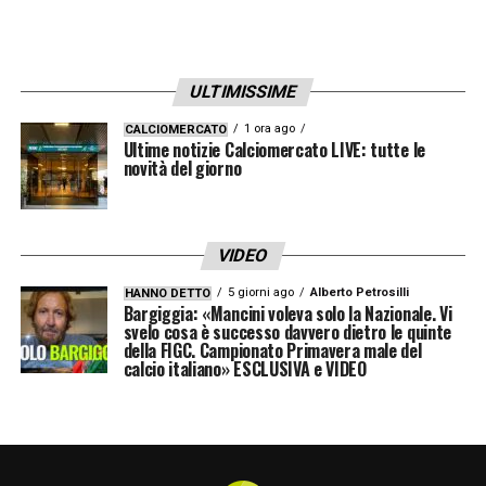
Mané spreca un rigore, ma l’attacco
promette spettacolo
ULTIMISSIME
1 ora ago
CALCIOMERCATO
Nel corso della gara, Sadio Mané, ex
Ultime notizie Calciomercato LIVE: tutte le
novità del giorno
Liverpool e Bayern Monaco, ha avuto
l’occasione di arrotondare ulteriormente il
punteggio, ma ha fallito un calcio di rigore.
VIDEO
Nonostante l’errore, l’Al Nassr ha mostrato
5 giorni ago
Alberto Petrosilli
HANNO DETTO
un attacco brillante e ben orchestrato,
Bargiggia: «Mancini voleva solo la Nazionale. Vi
svelo cosa è successo davvero dietro le quinte
lasciando ottime sensazioni in vista della
della FIGC. Campionato Primavera male del
calcio italiano» ESCLUSIVA e VIDEO
nuova stagione.
Al Nassr in crescita: segnali positivi per il
futuro