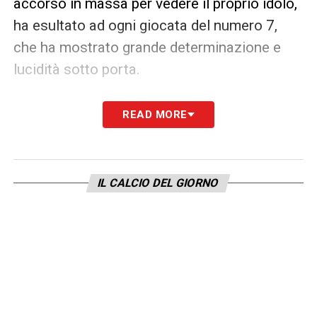
accorso in massa per vedere il proprio idolo,
ha esultato ad ogni giocata del numero 7,
che ha mostrato grande determinazione e
lucidità sotto porta.
João Félix brilla con due assist
READ MORE
Ottima la prestazione anche di João Félix,
attaccante portoghese ex Barcellona e
IL CALCIO DEL GIORNO
Atlético Madrid, schierato titolare al fianco di
Ronaldo. Pur non trovando la via del gol,
Félix ha servito due assist decisivi,
dimostrando intesa e qualità nel gioco
offensivo. È stato proprio lui a guadagnarsi il
rigore trasformato da Ronaldo per il poker
finale.