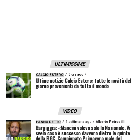
prossimi giorni non andrà a modificare
soltanto l’assetto del reparto avanzato, ma
andrà a delineare in maniera profonda il vero
volto, le ambizioni e il carattere del
Cagliari
2026/2027
.
ULTIMISSIME
3 ore ago
CALCIO ESTERO
Ultime notizie Calcio Estero: tutte le novità del
giorno provenienti da tutto il mondo
VIDEO
1 settimana ago
Alberto Petrosilli
HANNO DETTO
Bargiggia: «Mancini voleva solo la Nazionale. Vi
svelo cosa è successo davvero dietro le quinte
della FIGC. Campionato Primavera male del