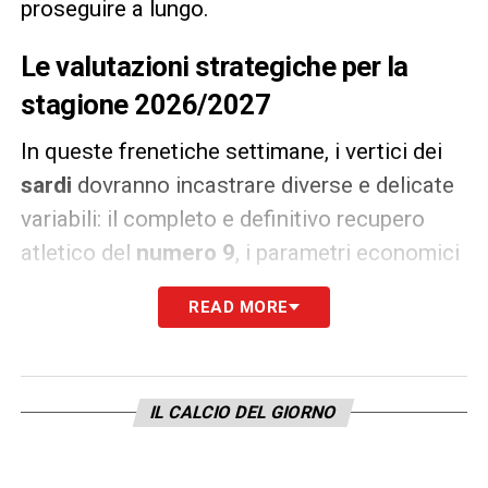
proseguire a lungo.
Le valutazioni strategiche per la
stagione 2026/2027
In queste frenetiche settimane, i vertici dei
sardi
dovranno incastrare diverse e delicate
variabili: il completo e definitivo recupero
atletico del
numero 9
, i parametri economici
legati all’ingaggio e la visione tecnica per il
READ MORE
campionato che verrà. Siglare un nuovo
accordo con il
leader offensivo
significherebbe blindare l’anima emotiva del
IL CALCIO DEL GIORNO
gruppo, garantendo una preziosa stabilità. La
scelta che il
patron Giulini
comunicherà nei