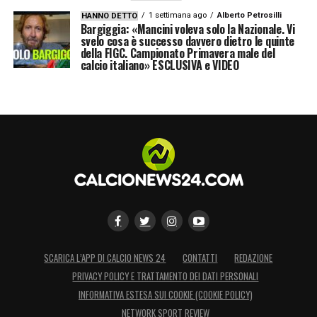
1 settimana ago
Alberto Petrosilli
HANNO DETTO
Bargiggia: «Mancini voleva solo la Nazionale. Vi
svelo cosa è successo davvero dietro le quinte
della FIGC. Campionato Primavera male del
calcio italiano» ESCLUSIVA e VIDEO
SCARICA L’APP DI CALCIO NEWS 24
CONTATTI
REDAZIONE
PRIVACY POLICY E TRATTAMENTO DEI DATI PERSONALI
INFORMATIVA ESTESA SUI COOKIE (COOKIE POLICY)
NETWORK SPORT REVIEW