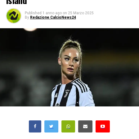
Island
Published
1 anno ago
on
25 Marzo 2025
By
Redazione CalcioNews24