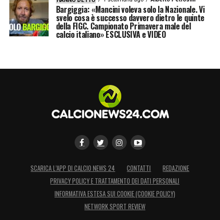
HANNO DETTO
Bargiggia: «Mancini voleva solo la Nazionale. Vi
svelo cosa è successo davvero dietro le quinte
della FIGC. Campionato Primavera male del
calcio italiano» ESCLUSIVA e VIDEO
SCARICA L’APP DI CALCIO NEWS 24
CONTATTI
REDAZIONE
PRIVACY POLICY E TRATTAMENTO DEI DATI PERSONALI
INFORMATIVA ESTESA SUI COOKIE (COOKIE POLICY)
NETWORK SPORT REVIEW