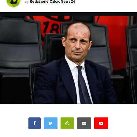
By
Redazione CalcioNews24