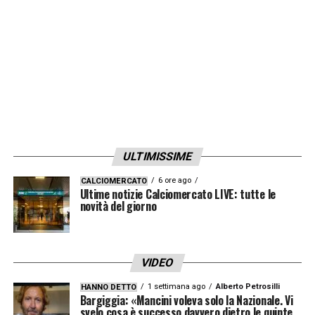
ULTIMISSIME
6 ore ago
CALCIOMERCATO
Ultime notizie Calciomercato LIVE: tutte le
novità del giorno
VIDEO
1 settimana ago
Alberto Petrosilli
HANNO DETTO
Bargiggia: «Mancini voleva solo la Nazionale. Vi
svelo cosa è successo davvero dietro le quinte