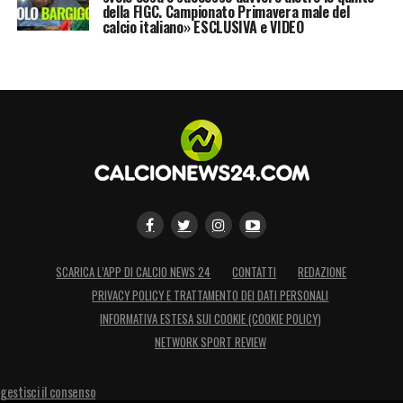
della FIGC. Campionato Primavera male del
calcio italiano» ESCLUSIVA e VIDEO
SCARICA L’APP DI CALCIO NEWS 24
CONTATTI
REDAZIONE
PRIVACY POLICY E TRATTAMENTO DEI DATI PERSONALI
INFORMATIVA ESTESA SUI COOKIE (COOKIE POLICY)
NETWORK SPORT REVIEW
gestisci il consenso