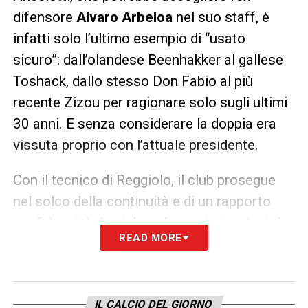
difensore
Alvaro Arbeloa
nel suo staff, è
infatti solo l’ultimo esempio di “usato
sicuro”: dall’olandese Beenhakker al gallese
Toshack, dallo stesso Don Fabio al più
recente Zizou per ragionare solo sugli ultimi
30 anni. E senza considerare la doppia era
vissuta proprio con l’attuale presidente.
Con il tecnico di Reggiolo, il club prosegue
nel solco della continuità e di un rapporto
confidenziale/amichevole con i giocatori che
READ MORE
già sotto la gestione del francese era
all’ordine del giorno. Un ingaggio che
potrebbe anche riaprire le porte al rinnovo di
IL CALCIO DEL GIORNO
Sergio Ramos
o, perché no, al clamoroso