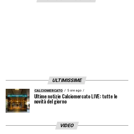
ritorno a Madrid di
Cristiano Ronaldo
.
Fantacalcio? Forse sì, ma fino a 24 ore fa
avremmo pensato probabilmente la stessa
cosa se ci avessero sussurrato il nome di
Carletto Ancelotti…
LA PLAYLIST DELLE NOSTRE TOP NEWS
ULTIMISSIME
5 ore ago
CALCIOMERCATO
Ultime notizie Calciomercato LIVE: tutte le
novità del giorno
VIDEO