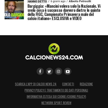
6 giorni ago
Alberto Petrosilli
HANNO DETTO
Bargiggia: «Mancini voleva solo la Nazionale. Vi
svelo cosa è successo davvero dietro le quinte
della FIGC. Campionato Primavera male del
calcio italiano» ESCLUSIVA e VIDEO
SCARICA L’APP DI CALCIO NEWS 24
CONTATTI
REDAZIONE
PRIVACY POLICY E TRATTAMENTO DEI DATI PERSONALI
INFORMATIVA ESTESA SUI COOKIE (COOKIE POLICY)
NETWORK SPORT REVIEW