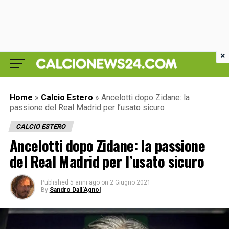
×
Home
»
Calcio Estero
»
Ancelotti dopo Zidane: la
passione del Real Madrid per l’usato sicuro
CALCIO ESTERO
Ancelotti dopo Zidane: la passione
del Real Madrid per l’usato sicuro
Published
5 anni ago
on
2 Giugno 2021
By
Sandro Dall'Agnol