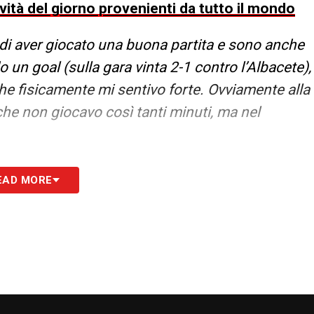
ovità del giorno provenienti da tutto il mondo
di aver giocato una buona partita e sono anche
o un goal (
sulla gara vinta 2-1 contro l’Albacete
),
che fisicamente mi sentivo forte. Ovviamente alla
he non giocavo così tanti minuti, ma nel
 cambiato parecchio perché ho imparato
EAD MORE
tata la cosa giusta da fare dopo quella
 e ne sono felice, perché mi sento più a mio
mo fare, cioè giocare a calcio, e questo mi aiuta
a vedo le cose in modo diverso. Il periodo di
ragione, perché alla fine ho potuto lavorarci
amiglia. E spiritualmente, che era ciò di cui