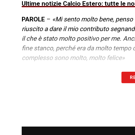
Ultime notizie Calcio Estero: tutte le n
PAROLE
–
«Mi sento molto bene, penso 
riuscito a dare il mio contributo segnand
il che è stato molto positivo per me. An
fine stanco, perché era da molto tempo c
complesso sono molto, molto felice»
PROBLEMI IN STAGIONE –
«Da Londra è
R
molto in questo periodo. Penso che sia s
decisione che ho preso. Mi sento diverso
agio, più felice. Posso godermi ciò che a
molto. Sento che il peggio è passato e or
pausa che mi sono preso è stato per una 
con dei professionisti, anche con la mia f