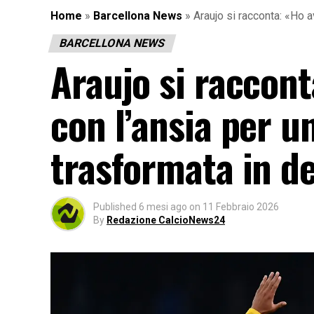
Home
»
Barcellona News
»
Araujo si racconta: «Ho 
BARCELLONA NEWS
Araujo si raccont
con l’ansia per u
trasformata in d
Published
6 mesi ago
on
11 Febbraio 2026
By
Redazione CalcioNews24