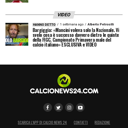
VIDEO
1 settimana ago
Alberto Petrosilli
HANNO DETTO
Bargiggia: «Mancini voleva solo la Nazionale. Vi
svelo cosa è successo davvero dietro le quinte
della FIGC. Campionato Primavera male del
calcio italiano» ESCLUSIVA e VIDEO
IL COMUNICATO
– A distanza di un anno
esatto dalla storica notte di Dublino,
annunciamo l’inizio di un progetto che
coinvolgerà tutto il popolo atalantino nella
realizzazione nei pressi dello stadio di
SCARICA L’APP DI CALCIO NEWS 24
CONTATTI
REDAZIONE