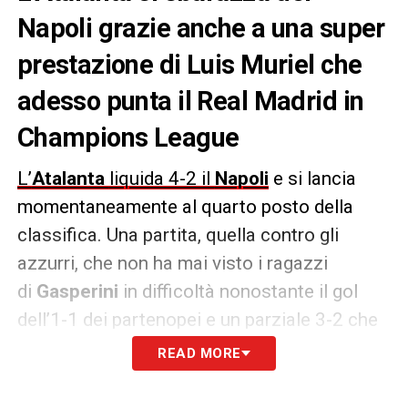
Napoli grazie anche a una super
prestazione di Luis Muriel che
adesso punta il Real Madrid in
Champions League
L’
Atalanta
liquida 4-2 il
Napoli
e si lancia
momentaneamente al quarto posto della
classifica. Una partita, quella contro gli
azzurri, che non ha mai visto i ragazzi
di
Gasperini
in difficoltà nonostante il gol
dell’1-1 dei partenopei e un parziale 3-2 che
potevano mettere in pericolo il risultato. I
READ MORE
nerazzurri hanno gestito al meglio il risultato
riuscendo anche a non sprecare troppo le