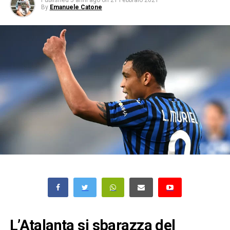
Published
5 anni ago
on
21 Febbraio 2021
By
Emanuele Catone
L’Atalanta si sbarazza del