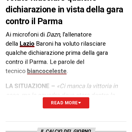
dichiarazione in vista della gara
contro il Parma
Ai microfoni di
Dazn
, l’allenatore
della
Lazio
Baroni ha voluto rilasciare
qualche dichiarazione prima della gara
contro il Parma. Le parole del
tecnico
biancoceleste
.
LA SITUAZIONE –
«
Ci manca la vittoria in
casa, ma la squadra deve stare dentro la
READ MORE
prestazione e dare continuità a quello che ha
fatto. Quello che ho chiesto è stare nella
partita, prestazione massimale: solo così
possiamo ottenere ciò che vogliamo e che
IL CALCIO DEL GIORNO