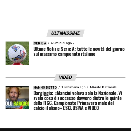
“Ngonge non stava benissimo in settimana e
ho guardato Adams in nazionale. Avevamo
bisogno di questa mobilità e lo abbiamo
ULTIMISSIME
fatto bene. Il Napoli è una squadra con un
46 minuti ago
SERIE A
palleggio importante: abbiamo deciso di
Ultime Notizie Serie A: tutte le novità del giorno
sul massimo campionato italiano
fare una partita più bassa anche se a livello
di pressione abbiamo fatto bene. Nelal
ripresa è calata l’energia, c’era del timore.
VIDEO
Dobbiamo abituarci, ma faremo questo
1 settimana ago
Alberto Petrosilli
HANNO DETTO
passo”.
Bargiggia: «Mancini voleva solo la Nazionale. Vi
svelo cosa è successo davvero dietro le quinte
della FIGC. Campionato Primavera male del
calcio italiano» ESCLUSIVA e VIDEO
LA PLAYLIST DELLE NOSTRE TOP NEWS