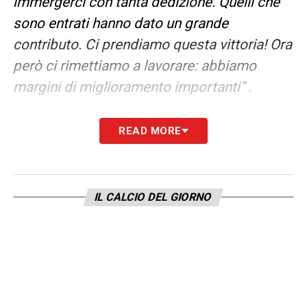
immergerci con tanta dedizione. Quelli che
sono entrati hanno dato un grande
contributo. Ci prendiamo questa vittoria! Ora
però ci rimettiamo a lavorare: abbiamo
margini di miglioramento importanti” .
Un commento su Simeone?
READ MORE
“L’ho sempre apprezzato. Ora ho la fortuna
di allenarlo. Io vedo un uomo straordinario e
IL CALCIO DEL GIORNO
un professionista che dà l’esempio alla
squadra. Da questo punto di vista è
particolare. Con questo valore di uomini che
si può fare qualcosa di più importante”.
La coppia con Adams?