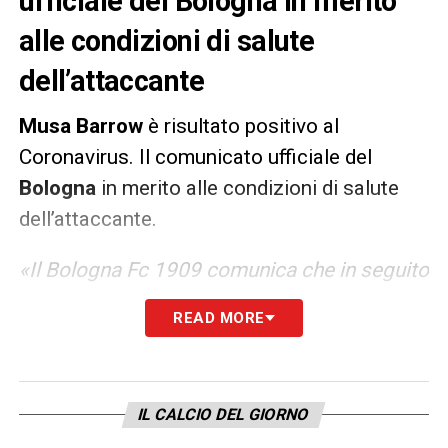
ufficiale del Bologna in merito
alle condizioni di salute
dell’attaccante
Musa
Barrow
è risultato positivo al
Coronavirus. Il comunicato ufficiale del
Bologna
in merito alle condizioni di salute
dell’attaccante.
«Il Bologna Fc 1909 comunica che in seguito
al test effettuato è stata rilevata la positività
READ MORE
al Covid-19 del calciatore Musa Barrow,
rientrato ieri a Casteldebole. Come da
protocollo sono state avvertite le autorità
IL CALCIO DEL GIORNO
sanitarie locali e il giocatore è stato posto in