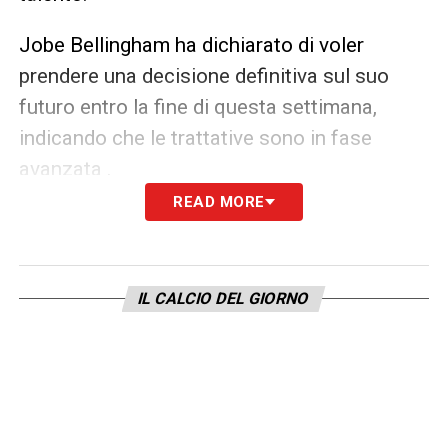
Jobe Bellingham ha dichiarato di voler
prendere una decisione definitiva sul suo
futuro entro la fine di questa settimana,
indicando che le trattative sono in fase
avanzata .
READ MORE
Con l’interesse di club prestigiosi e una
decisione imminente, il futuro di Jobe
Bellingham potrebbe presto prendere una
IL CALCIO DEL GIORNO
direzione importante in un club della
Bundesliga.
LA PLAYLIST DELLE NOSTRE TOP NEWS