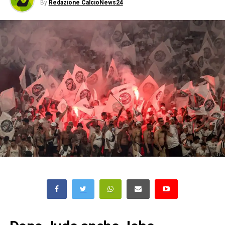
By
Redazione CalcioNews24