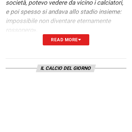
società, potevo vedere da vicino i calciatori,
e poi spesso si andava allo stadio insieme:
impossibile non diventare eternamente
rossonero
».
READ MORE
IL MILAN CHE HA NEL CUORE
– «
Quello di
Berlusconi, è chiaro! Con il Cavaliere ci
siamo tolti davvero tante soddisfazioni
».
IL CALCIO DEL GIORNO
IL RAPPORTO CON BERLUSCONI
–
«
Straordinario, nel tempo sono diventato
proprio amico di Berlusconi, ci
frequentavamo e lavoravamo. Mai avrei
pensato di entrare nella sua scuderia, è stato
magnifico. Era una grande persona, si