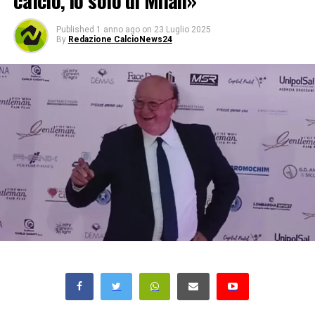
calcio, io solo di Milan»
Published
1 anno ago
on
23 Luglio 2025
By
Redazione CalcioNews24