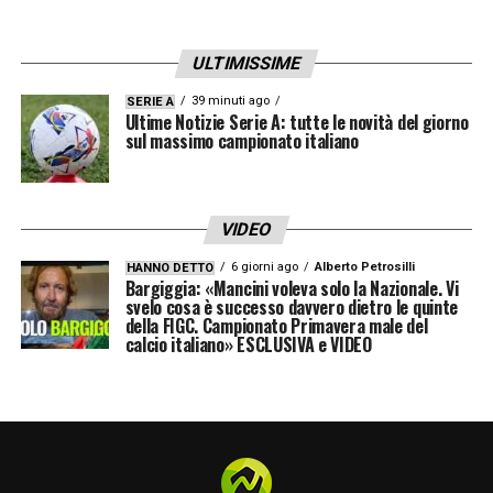
fermava spesso a parlare con noi, anche di
calcio e di Milan. Era davvero molto alla
ULTIMISSIME
mano, un uomo autenticamente simpatico e
cercava di trarre da ogni situazione un
39 minuti ago
SERIE A
Ultime Notizie Serie A: tutte le novità del giorno
vantaggio per lui e per chi lavorava per lui.
sul massimo campionato italiano
Per me Berlusconi è stato come Leonardo
da Vinci, almeno io la penso così: è stato un
VIDEO
genio in tutto quello che ha fatto. Tirava fuori
6 giorni ago
Alberto Petrosilli
HANNO DETTO
il meglio da ognuno
».
Bargiggia: «Mancini voleva solo la Nazionale. Vi
svelo cosa è successo davvero dietro le quinte
della FIGC. Campionato Primavera male del
IL TECNICO PIÙ APPREZZATO
– «
Posso
calcio italiano» ESCLUSIVA e VIDEO
fare due nomi? Fabio Capello, davvero
bravissimo, e poi non posso non citare
Arrigo Sacchi che è stato rivoluzionario da
diversi punti di vista
».