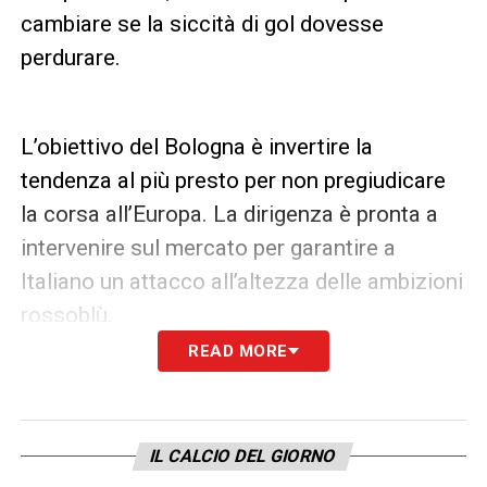
cambiare se la siccità di gol dovesse
perdurare.
L’obiettivo del Bologna è invertire la
tendenza al più presto per non pregiudicare
la corsa all’Europa. La dirigenza è pronta a
intervenire sul mercato per garantire a
Italiano un attacco all’altezza delle ambizioni
rossoblù.
READ MORE
LEGGI ANCHE –
Ultime Notizie Serie A:
tutte le novità del giorno sul massimo
campionato italiano
IL CALCIO DEL GIORNO