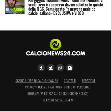
Bargiggia: «Mancini voleva solo la Nazionale. Vi
svelo cosa è successo davvero dietro le quinte
della FIGC. Campionato Primavera male del
calcio italiano» ESCLUSIVA e VIDEO
SCARICA L’APP DI CALCIO NEWS 24
CONTATTI
REDAZIONE
PRIVACY POLICY E TRATTAMENTO DEI DATI PERSONALI
INFORMATIVA ESTESA SUI COOKIE (COOKIE POLICY)
NETWORK SPORT REVIEW