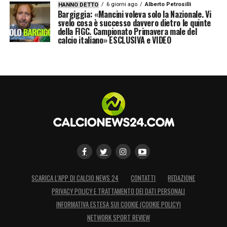
6 giorni ago
Alberto Petrosilli
HANNO DETTO
Bargiggia: «Mancini voleva solo la Nazionale. Vi
svelo cosa è successo davvero dietro le quinte
della FIGC. Campionato Primavera male del
calcio italiano» ESCLUSIVA e VIDEO
SCARICA L’APP DI CALCIO NEWS 24
CONTATTI
REDAZIONE
PRIVACY POLICY E TRATTAMENTO DEI DATI PERSONALI
INFORMATIVA ESTESA SUI COOKIE (COOKIE POLICY)
NETWORK SPORT REVIEW