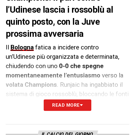
l’Udinese lascia i rossoblù al
quinto posto, con la Juve
prossima avversaria
Il
Bologna
fatica a incidere contro
un’Udinese più organizzata e determinata,
chiudendo con uno
0-0 che spegne
momentaneamente l’entusiasmo
verso la
volata Champions
. Runjaic ha ingabbiato il
sistema di gioco rossoblù, bloccando le fonti
principali e sfruttando le incursioni di Payero
READ MORE
per mettere sotto pressione la squadra di
Italiano, squalificato e in tribuna. Nonostante
una ripresa più aggressiva e
due occasioni
IL CALCIO DEL GIORNO