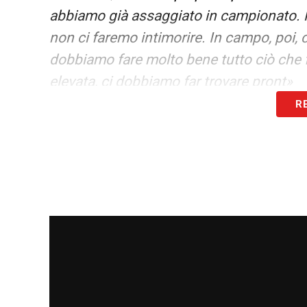
abbiamo già assaggiato in campionato. N
non ci faremo intimorire. In campo, poi, c
dobbiamo fare molto bene tutto ciò che 
elevata, ci dobbiamo far trovare pront
»
R
QUALIFICAZIONE
– «
Ogni volta che si p
lavoro degli altri sembra sempre il detto 
hanno dei valori effettivi evidenti e lo si 
classifica. Confermo quel 51% per la Ro
LA PLAYLIST DELLE NOSTRE TOP NEW