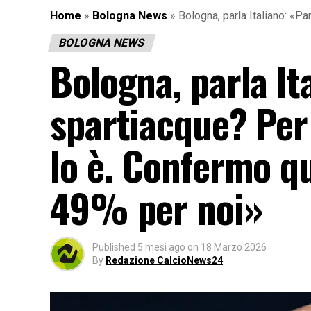
Home
»
Bologna News
»
Bologna, parla Italiano: «
BOLOGNA NEWS
Bologna, parla It
spartiacque? Per
lo è. Confermo q
49% per noi»
Published
5 mesi ago
on
18 Marzo 2026
By
Redazione CalcioNews24