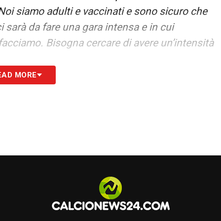
oi siamo adulti e vaccinati e sono sicuro che
i sarà da fare una gara intensa e in cui
facciamo. Bisogna cercare di avere un’intensità
EAD MORE
arla di un avversario o di un ambiente o di un
“l’erba del vicino è sempre più verde”. Loro
vede dal talento dei calciatori e dalla
ma e 49% per noi
»
.
S