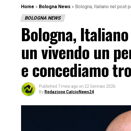
Home
»
Bologna News
»
Bologna, Italiano nel post 
BOLOGNA NEWS
Bologna, Italiano
un vivendo un pe
e concediamo tr
Published
7 mesi ago
on
22 Gennaio 2026
By
Redazione CalcioNews24