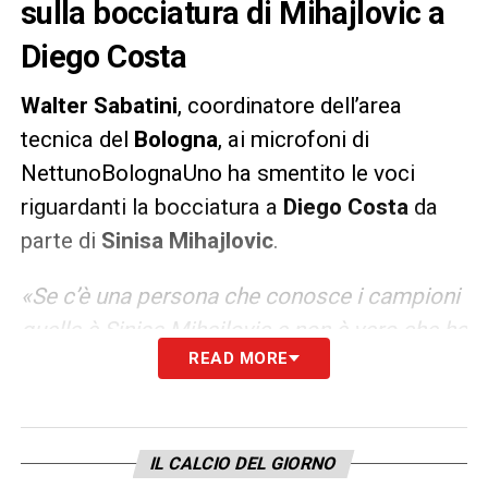
sulla bocciatura di Mihajlovic a
Diego Costa
Walter Sabatini
, coordinatore dell’area
tecnica del
Bologna
, ai microfoni di
NettunoBolognaUno ha smentito le voci
riguardanti la bocciatura a
Diego Costa
da
parte di
Sinisa Mihajlovic
.
«Se c’è una persona che conosce i campioni
quella è Sinisa Mihajlovic e non è vero che ha
READ MORE
bocciato Diego Costa. Stamattina una
persona del suo entourage, non l’agente, non
si è reso conto di cosa stava facendo
trapelare. Ha colpito Mihajlovic e ha colpito
IL CALCIO DEL GIORNO