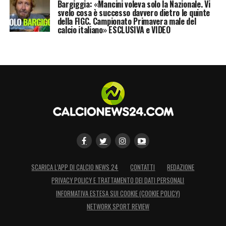
Bargiggia: «Mancini voleva solo la Nazionale. Vi
svelo cosa è successo davvero dietro le quinte
qualche problema fisico».
della FIGC. Campionato Primavera male del
calcio italiano» ESCLUSIVA e VIDEO
LA PLAYLIST DELLE NOSTRE TOP NEWS
SCARICA L’APP DI CALCIO NEWS 24
CONTATTI
REDAZIONE
PRIVACY POLICY E TRATTAMENTO DEI DATI PERSONALI
INFORMATIVA ESTESA SUI COOKIE (COOKIE POLICY)
NETWORK SPORT REVIEW