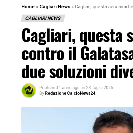
Home
»
Cagliari News
»
Cagliari, questa sera amiche
CAGLIARI NEWS
Cagliari, questa 
contro il Galatas
due soluzioni div
Published
1 anno ago
on
23 Luglio 2025
By
Redazione CalcioNews24