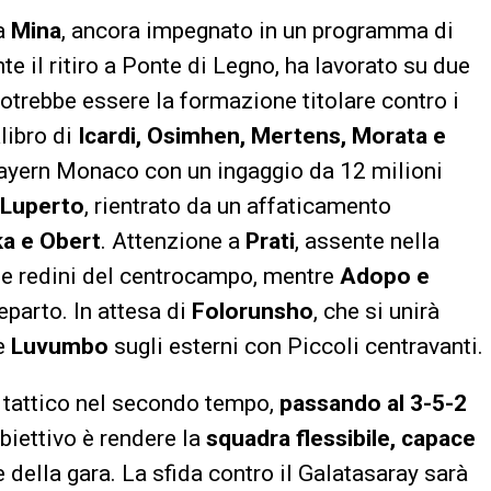
za
Mina
, ancora impegnato in un programma di
e il ritiro a Ponte di Legno, ha lavorato su due
potrebbe essere la formazione titolare contro i
libro di
Icardi, Osimhen, Mertens, Morata e
 Bayern Monaco con un ingaggio da 12 milioni
Luperto
, rientrato da un affaticamento
a e Obert
. Attenzione a
Prati
, assente nella
le redini del centrocampo, mentre
Adopo e
eparto. In attesa di
Folorunsho
, che si unirà
e
Luvumbo
sugli esterni con Piccoli centravanti.
 tattico nel secondo tempo,
passando al 3-5-2
biettivo è rendere la
squadra flessibile, capace
 della gara. La sfida contro il Galatasaray sarà