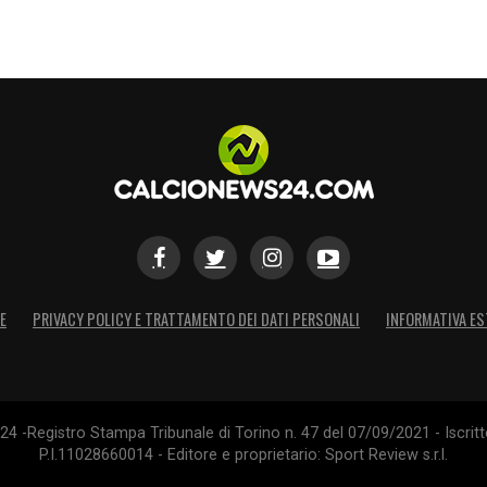
E
PRIVACY POLICY E TRATTAMENTO DEI DATI PERSONALI
INFORMATIVA ES
4 -Registro Stampa Tribunale di Torino n. 47 del 07/09/2021 - Iscritt
P.I.11028660014 - Editore e proprietario: Sport Review s.r.l.