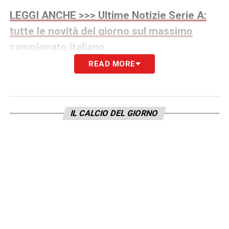
LEGGI ANCHE >>> Ultime Notizie Serie A:
tutte le novità del giorno sul massimo
campionato italiano
READ MORE
Il tecnico rossoblù spera che questa fiducia
possa trasformarsi in una scintilla mentale
per il giovane centravanti, permettendogli di
IL CALCIO DEL GIORNO
ritrovare serenità e cattiveria sotto porta. Del
resto,
Esposito Cagliari
rappresenta un
tassello importante per il progetto tecnico
della squadra: giovane, talentuoso e con
ampi margini di crescita, incarna
perfettamente lo spirito di un gruppo che non
vuole arrendersi nella lotta per la salvezza.