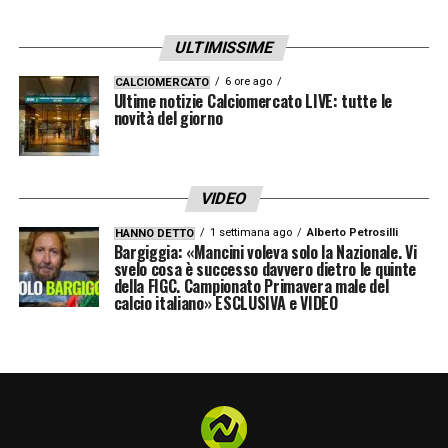
Una sfida chiave per la stagione
ULTIMISSIME
La sfida contro il Sassuolo diventa dunque
6 ore ago
CALCIOMERCATO
una tappa cruciale non solo per la classifica,
Ultime notizie Calciomercato LIVE: tutte le
novità del giorno
ma anche per la crescita personale di
Esposito Cagliari
. Dopo settimane di lavoro
intenso e di fiducia incondizionata da parte
VIDEO
dello staff, l’attaccante ha l’occasione di
1 settimana ago
Alberto Petrosilli
HANNO DETTO
trasformare la pressione in energia positiva.
Bargiggia: «Mancini voleva solo la Nazionale. Vi
svelo cosa è successo davvero dietro le quinte
Un gol all’Unipol Domus non sarebbe solo
della FIGC. Campionato Primavera male del
calcio italiano» ESCLUSIVA e VIDEO
una liberazione personale, ma anche un
segnale forte per tutto il Cagliari, che sogna
di ripartire proprio dai piedi del suo giovane
talento.