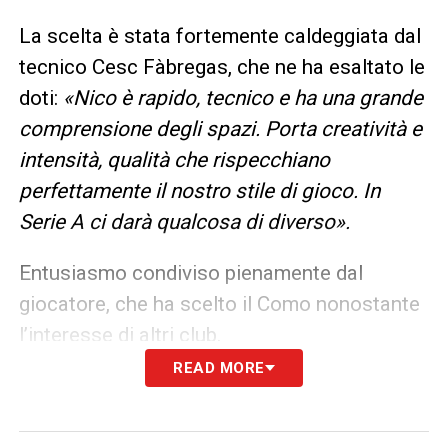
La scelta è stata fortemente caldeggiata dal
tecnico Cesc Fàbregas, che ne ha esaltato le
doti:
«Nico è rapido, tecnico e ha una grande
comprensione degli spazi. Porta creatività e
intensità, qualità che rispecchiano
perfettamente il nostro stile di gioco. In
Serie A ci darà qualcosa di diverso».
Entusiasmo condiviso pienamente dal
giocatore, che ha scelto il Como nonostante
l’interesse di altri club.
READ MORE
LE PRIME PAROLE DI KÜHN
–
«Sono
davvero entusiasta di essere qui. Ho parlato
a lungo con l’allenatore e non vedo l’ora di