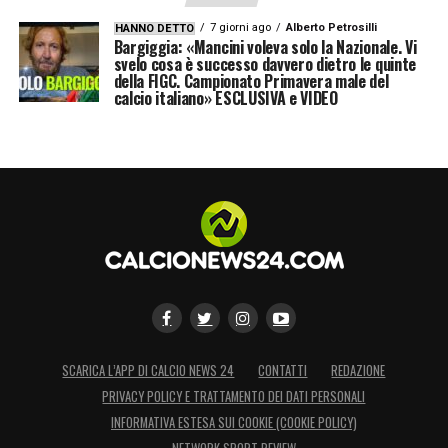
7 giorni ago
Alberto Petrosilli
HANNO DETTO
Bargiggia: «Mancini voleva solo la Nazionale. Vi
svelo cosa è successo davvero dietro le quinte
della FIGC. Campionato Primavera male del
calcio italiano» ESCLUSIVA e VIDEO
SCARICA L’APP DI CALCIO NEWS 24
CONTATTI
REDAZIONE
PRIVACY POLICY E TRATTAMENTO DEI DATI PERSONALI
INFORMATIVA ESTESA SUI COOKIE (COOKIE POLICY)