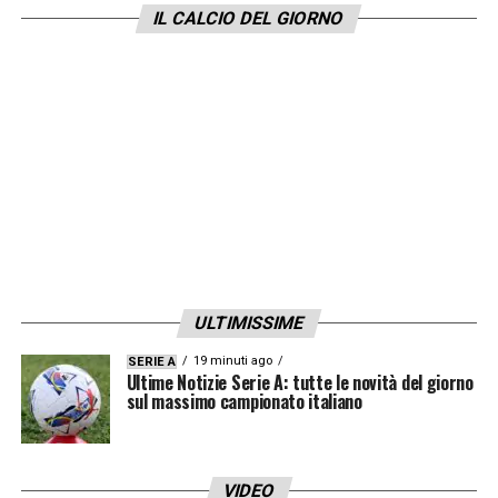
IL CALCIO DEL GIORNO
scendere in campo. È stata una decisione
facile: il progetto è ambizioso e voglio farne
parte dando il massimo per aiutare la
squadra a crescere. La città è splendida, un
vero set cinematografico: sono felice di
iniziare questa nuova avventura in un posto
così bello».
LA PLAYLIST DELLE NOSTRE TOP NEWS
ULTIMISSIME
19 minuti ago
SERIE A
Ultime Notizie Serie A: tutte le novità del giorno
sul massimo campionato italiano
VIDEO