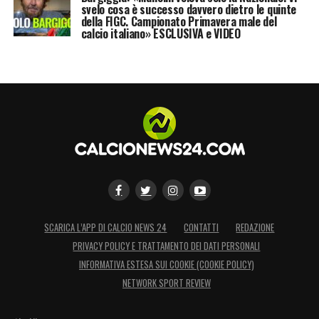
svelo cosa è successo davvero dietro le quinte
della FIGC. Campionato Primavera male del
L’addio ufficiale accende inevitabilmente i
calcio italiano» ESCLUSIVA e VIDEO
riflettori del
calciomercato
internazionale.
Sebbene la
Juventus
resti alla finestra e
monitori la situazione per capire i margini di
un inserimento, al momento l’opzione
principale per il futuro di Robert
Lewandowski sembra essere quella del
calcio arabo
, pronto a ricoprire d’oro l’ormai
ex stella blaugrana.
SCARICA L’APP DI CALCIO NEWS 24
CONTATTI
REDAZIONE
LA PLAYLIST DELLE NOSTRE TOP NEWS
PRIVACY POLICY E TRATTAMENTO DEI DATI PERSONALI
INFORMATIVA ESTESA SUI COOKIE (COOKIE POLICY)
NETWORK SPORT REVIEW