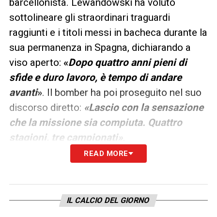
barcellonista. Lewandowski ha voluto
sottolineare gli straordinari traguardi
raggiunti e i titoli messi in bacheca durante la
sua permanenza in Spagna, dichiarando a
viso aperto:
«
Dopo quattro anni pieni di
sfide e duro lavoro, è tempo di andare
avanti
»
. Il bomber ha poi proseguito nel suo
discorso diretto:
«Lascio con la sensazione
che la missione sia compiuta. Quattro
stagioni, tre campionati»
.
READ MORE
Il centravanti ha voluto dedicare un pensiero
speciale alla tifoseria che lo ha
costantemente sostenuto, spendendo parole
IL CALCIO DEL GIORNO
al miele per la terra che lo ha ospitato e per il