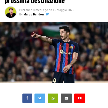
prossima destinazione
Published
3 mesi ago
on
16 Maggio 2026
By
Marco Baridon