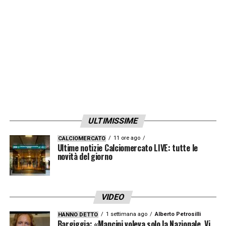
massimo dirigente del club:
«Non
dimenticherò mai l’amore che ho ricevuto
dai tifosi fin dai miei primissimi giorni. La
Catalogna è il mio posto sulla terra. Grazie
a tutti coloro che ho incontrato lungo il
cammino durante questi bellissimi quattro
anni. Un ringraziamento speciale al
presidente Laporta per avermi dato la
ULTIMISSIME
possibilità di vivere il capitolo più
11 ore ago
CALCIOMERCATO
incredibile della mia carriera. Il Barça è
Ultime notizie Calciomercato LIVE: tutte le
novità del giorno
tornato dove merita di stare. Visca el
Barça. Visca Catalunya»
.
VIDEO
Calciomercato: quale futuro per il
1 settimana ago
Alberto Petrosilli
HANNO DETTO
polacco?
Bargiggia: «Mancini voleva solo la Nazionale. Vi