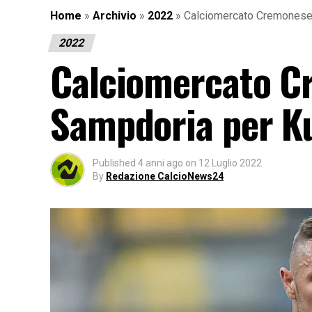
Home
»
Archivio
»
2022
»
Calciomercato Cremonese: 
2022
Calciomercato Cr
Sampdoria per Ku
Published
4 anni ago
on
12 Luglio 2022
By
Redazione CalcioNews24