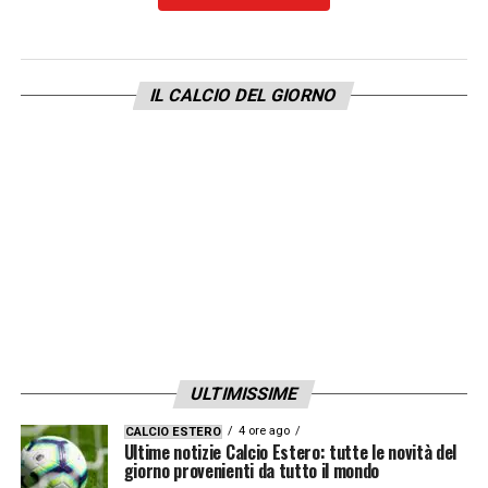
Cherki nel proprio settore giovanile. Per il
City, invece, si tratta di un investimento
strategico in linea con la politica del club,
IL CALCIO DEL GIORNO
orientata all’acquisto di giovani talenti dal
potenziale internazionaleL’operazione
complessiva si aggira attorno ai
35 milioni di
euro
, cifra che potrebbe salire fino a
40
milioni
grazie ai bonus legati a obiettivi
personali e di squadra. Cherki, uno dei talenti
più brillanti del calcio francese, firmerà un
contratto con i
Citizens fino al 2030
,
confermando così la volontà del Manchester
ULTIMISSIME
City di investire su giovani di prospettiva per
4 ore ago
CALCIO ESTERO
il futuro.
Ultime notizie Calcio Estero: tutte le novità del
giorno provenienti da tutto il mondo