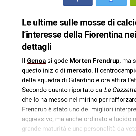
Le ultime sulle mosse di calc
l’interesse della Fiorentina ne
dettagli
Il
Genoa
si gode
Morten Frendrup
, ma 
questo inizio di
mercato
. Il centrocampi
della squadra di Gilardino e ora attira l’a
Secondo quanto riportato da
La Gazzetta
che lo ha messo nel mirino per rafforza
Frendrup è stato uno dei migliori interpre
aggressivo, ma anche ordinato e lucido n
grande maturità e una personalità da vet