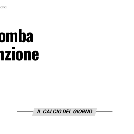
iara
iomba
enzione
IL CALCIO DEL GIORNO