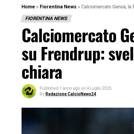
Home
»
Fiorentina News
»
Calciomercato Genoa, la F
FIORENTINA NEWS
Calciomercato Ge
su Frendrup: svel
chiara
Published
1 anno ago
on
4 Luglio 2025
By
Redazione CalcioNews24