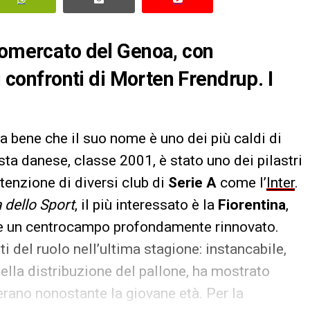
iomercato del Genoa, con
i confronti di Morten Frendrup. I
sa bene che il suo nome è uno dei più caldi di
sta danese, classe 2001, è stato uno dei pilastri
ttenzione di diversi club di
Serie A
come l’
Inter
.
 dello Sport
, il più interessato è la
Fiorentina
,
re un centrocampo profondamente rinnovato.
ti del ruolo nell’ultima stagione: instancabile,
ella distribuzione del pallone, ha mostrato
erano nonostante la giovane età. Per la