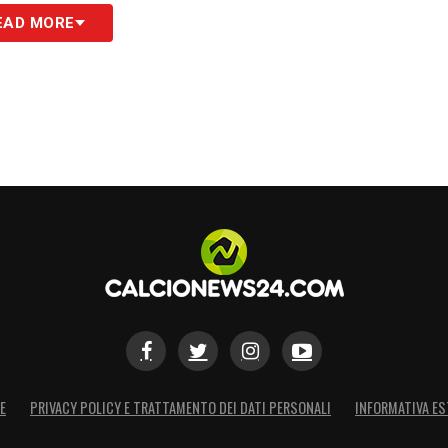
nsho e Cataldi
, rappresenterebbe il profilo ideale
EAD MORE
mo alla mediana voluta da
Pioli
.
suo gioiello e ha fissato il prezzo attorno ai
20
ativa, ma non irraggiungibile per una società
cato che vedrà altri movimenti in uscita. Al
a vera e propria, ma
La Gazzetta dello Sport
 parti ci sono stati e che il Genoa, pur partendo da
 a ragionare sull’ipotesi di una cessione se
la richiesta. La volontà dei rossoblù è chiara:
riormente, ma senza chiudere completamente le
na deciderà di affondare con decisione, uno
o aprirsi. Il futuro del danese resta tutto da
E
PRIVACY POLICY E TRATTAMENTO DEI DATI PERSONALI
INFORMATIVA ES