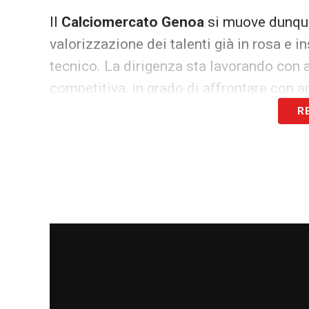
Il
Calciomercato Genoa
si muove dunque 
valorizzazione dei talenti già in rosa e i
tecnico. La dirigenza sta lavorando con 
competitiva, in grado di affrontare con 
R
LA PLAYLIST DELLE NOSTRE TOP NEW