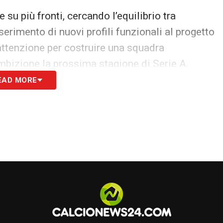
su più fronti, cercando l’equilibrio tra
nserimento di nuovi profili funzionali al progetto
attenzione per costruire una squadra
ambizione la prossima stagione di Serie A.
EAD MORE
S