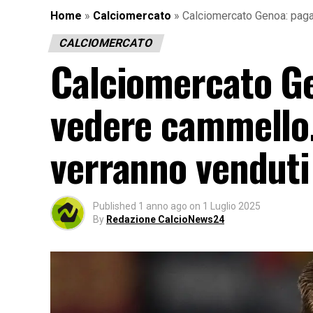
Home
»
Calciomercato
»
Calciomercato Genoa: pagar
CALCIOMERCATO
Calciomercato G
vedere cammello. 
verranno venduti
Published
1 anno ago
on
1 Luglio 2025
By
Redazione CalcioNews24