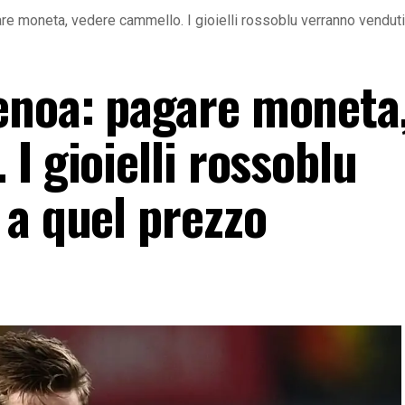
e moneta, vedere cammello. I gioielli rossoblu verranno vendut
enoa: pagare moneta
I gioielli rossoblu
 a quel prezzo