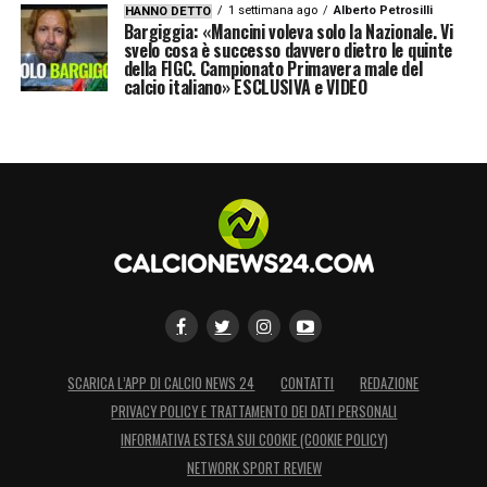
1 settimana ago
Alberto Petrosilli
HANNO DETTO
Bargiggia: «Mancini voleva solo la Nazionale. Vi
svelo cosa è successo davvero dietro le quinte
della FIGC. Campionato Primavera male del
calcio italiano» ESCLUSIVA e VIDEO
SCARICA L’APP DI CALCIO NEWS 24
CONTATTI
REDAZIONE
PRIVACY POLICY E TRATTAMENTO DEI DATI PERSONALI
INFORMATIVA ESTESA SUI COOKIE (COOKIE POLICY)
NETWORK SPORT REVIEW