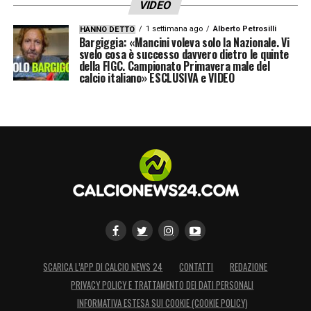
VIDEO
1 settimana ago
Alberto Petrosilli
HANNO DETTO
Bargiggia: «Mancini voleva solo la Nazionale. Vi
svelo cosa è successo davvero dietro le quinte
della FIGC. Campionato Primavera male del
calcio italiano» ESCLUSIVA e VIDEO
SCARICA L’APP DI CALCIO NEWS 24
CONTATTI
REDAZIONE
PRIVACY POLICY E TRATTAMENTO DEI DATI PERSONALI
INFORMATIVA ESTESA SUI COOKIE (COOKIE POLICY)