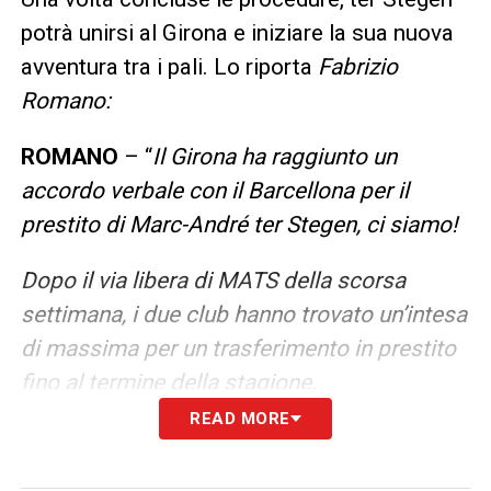
potrà unirsi al Girona e iniziare la sua nuova
avventura tra i pali. Lo riporta
Fabrizio
Romano:
ROMANO
– “
Il Girona ha raggiunto un
accordo verbale con il Barcellona per il
prestito di Marc-André ter Stegen, ci siamo!
Dopo il via libera di MATS della scorsa
settimana, i due club hanno trovato un’intesa
di massima per un trasferimento in prestito
fino al termine della stagione.
READ MORE
I passaggi formali sono attesi nel corso di
questa settimana per il portiere tedesco.
“