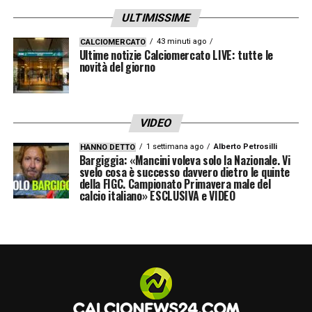
Ventura
. L’ex selezionatore azzurro
ULTIMISSIME
mantiene un
ottimo rapporto con Petrachi e
43 minuti ago
CALCIOMERCATO
Cairo
. Una vicinanza che alimenta le
Ultime notizie Calciomercato LIVE: tutte le
novità del giorno
indiscrezioni: non si esclude, in un prossimo
futuro, un suo diretto
coinvolgimento nella
società granata
con un ruolo dirigenziale.
VIDEO
1 settimana ago
Alberto Petrosilli
HANNO DETTO
Bargiggia: «Mancini voleva solo la Nazionale. Vi
svelo cosa è successo davvero dietro le quinte
della FIGC. Campionato Primavera male del
calcio italiano» ESCLUSIVA e VIDEO