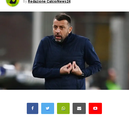
By
Redazione CalcioNews24