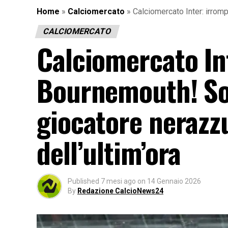
Home
»
Calciomercato
»
Calciomercato Inter: irromp
CALCIOMERCATO
Calciomercato Int
Bournemouth! Son
giocatore nerazzu
dell’ultim’ora
Published
7 mesi ago
on
14 Gennaio 2026
By
Redazione CalcioNews24