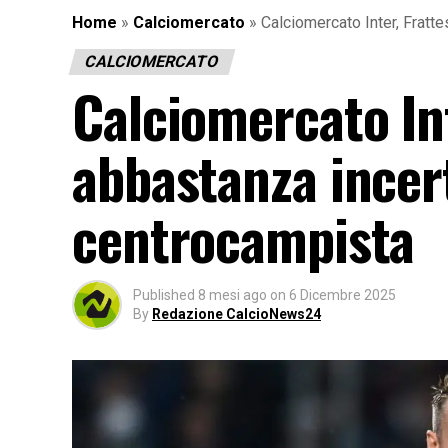
Home
»
Calciomercato
»
Calciomercato Inter, Fratte
CALCIOMERCATO
Calciomercato Int
abbastanza incert
centrocampista
Published
8 mesi ago
on
6 Dicembre 2025
By
Redazione CalcioNews24