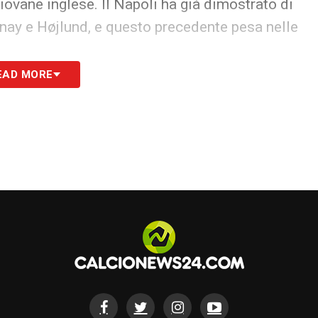
iovane inglese. Il Napoli ha già dimostrato di
ay e Højlund, e questo precedente pesa nelle
EAD MORE
presentare un assist importante. Se il Napoli
ione su Frattesi potrebbe diminuire,
 maggiore serenità sulla propria rosa. Il
ermento, pronto a cogliere ogni opportunità e a
oielli.
S