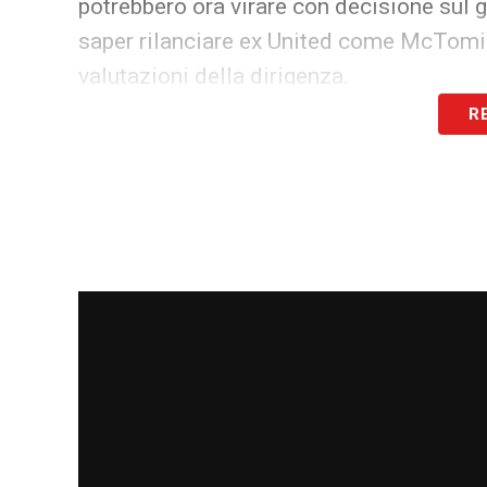
potrebbero ora virare con decisione sul g
saper rilanciare ex United come McTomin
valutazioni della dirigenza.
R
Per l’Inter, questo scenario potrebbe rap
dovesse concentrarsi su Mainoo, la press
permettendo ai nerazzurri di lavorare con
Calciomercato Inter
resta comunque in f
respingere eventuali assalti per i propri gi
LEGGI LE ULTIMISSIME DELLA SERIE A
LA PLAYLIST DELLE NOSTRE TOP NEW