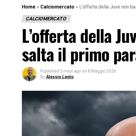
Home
»
Calciomercato
»
L’offerta della Juve non ba
CALCIOMERCATO
L’offerta della Ju
salta il primo pa
Published
3 mesi ago
on
8 Maggio 2026
By
Alessio Lento