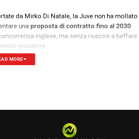
rtate da Mirko Di Natale, la Juve non ha mollato
sentare una
proposta di contratto fino al 2030
a concorrenza inglese, ma senza riuscire a beffare
stesso giocatore.
EAD MORE
non rispecchiano il valore percepito, o
ta dal giocatore. Dunque, l’
affare è saltato
,
r rinforzare la retroguardia bianconera nei