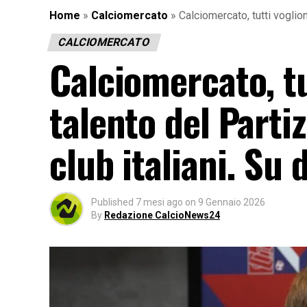
Home
»
Calciomercato
»
Calciomercato, tutti vogliono
CALCIOMERCATO
Calciomercato, tu
talento del Partiz
club italiani. Su d
Published
7 mesi ago
on
9 Gennaio 2026
By
Redazione CalcioNews24