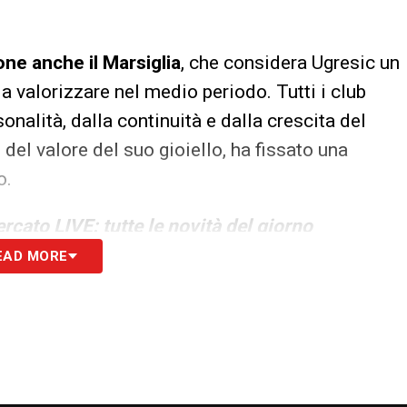
ne anche il Marsiglia
, che considera Ugresic un
da valorizzare nel medio periodo. Tutti i club
sonalità, dalla continuità e dalla crescita del
del valore del suo gioiello, ha fissato una
o.
rcato LIVE: tutte le novità del giorno
EAD MORE
S