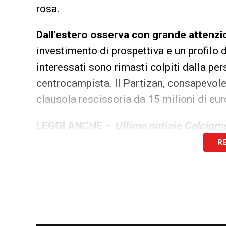
rosa.
Dall’estero osserva con grande attenzio
investimento di prospettiva e un profilo 
interessati sono rimasti colpiti dalla per
centrocampista. Il Partizan, consapevole 
clausola rescissoria da 15 milioni di eur
LEGGI ANCHE –
Ultime notizie Calciome
R
LA PLAYLIST DELLE NOSTRE TOP NEW