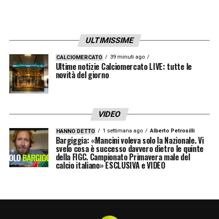
simbolo come Politano e Di Lorenzo
rappresenta una base solida su cui Conte
può costruire un Napoli competitivo anche
ULTIMISSIME
per le prossime stagioni.
39 minuti ago
CALCIOMERCATO
Ultime notizie Calciomercato LIVE: tutte le
novità del giorno
LA PLAYLIST DELLE NOSTRE TOP NEWS
VIDEO
1 settimana ago
Alberto Petrosilli
HANNO DETTO
Bargiggia: «Mancini voleva solo la Nazionale. Vi
svelo cosa è successo davvero dietro le quinte
della FIGC. Campionato Primavera male del
calcio italiano» ESCLUSIVA e VIDEO