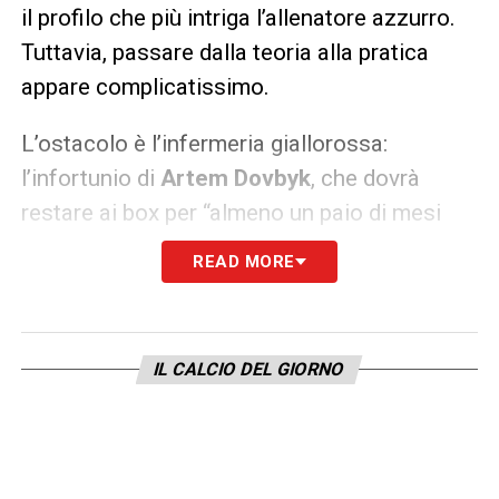
il profilo che più intriga l’allenatore azzurro.
Tuttavia, passare dalla teoria alla pratica
appare complicatissimo.
L’ostacolo è l’infermeria giallorossa:
l’infortunio di
Artem Dovbyk
, che dovrà
restare ai box per “almeno un paio di mesi
abbondanti”, costringe la Roma a trattenere
READ MORE
Ferguson. Senza il loro titolare, i capitolini
non possono privarsi dell’unica alternativa di
livello, bloccando di fatto il sogno di Conte.
IL CALCIO DEL GIORNO
Ecco perché, nelle prossime ore, la
pista En-
Nesyri potrebbe diventare l’unica via
percorribile
per rinforzare l’attacco del
Napoli.