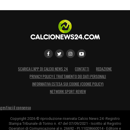
SCARICA L’APP DI CALCIO NEWS 24
CONTATTI
REDAZIONE
PRIVACY POLICY E TRATTAMENTO DEI DATI PERSONALI
INFORMATIVA ESTESA SUI COOKIE (COOKIE POLICY)
NETWORK SPORT REVIEW
gestisci il consenso
Copyright 2026 © riproduzione riservata Calcio News 24 -Registro
Stampa Tribunale di Torino n. 47 del 07/09/2021 - Iscritto al Registro
Operatori di Comunicazione al n. 26692 - P.I.11028660014 - Editore e