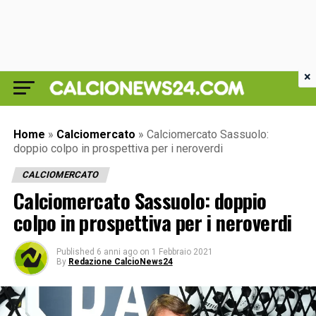
×
Home
»
Calciomercato
»
Calciomercato Sassuolo:
doppio colpo in prospettiva per i neroverdi
CALCIOMERCATO
Calciomercato Sassuolo: doppio
colpo in prospettiva per i neroverdi
Published
6 anni ago
on
1 Febbraio 2021
By
Redazione CalcioNews24