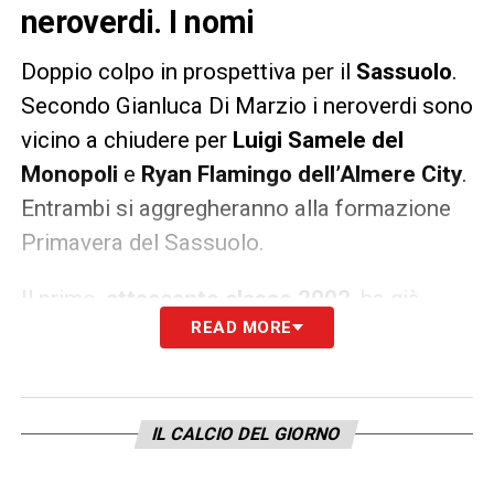
neroverdi. I nomi
Doppio colpo in prospettiva per il
Sassuolo
.
Secondo Gianluca Di Marzio i neroverdi sono
vicino a chiudere per
Luigi Samele del
Monopoli
e
Ryan Flamingo
dell’Almere City
.
Entrambi si aggregheranno alla formazione
Primavera del Sassuolo.
Il primo,
attaccante classe 2002
, ha già
READ MORE
esordito tra i professionisti con i
biancoverdi: 12 presenze e un gol contro il
Foggia. Ryan Flamingo, invece,
difensore
centrale olandese classe 2002
, ha
IL CALCIO DEL GIORNO
disputato 6 presenze nel campionato