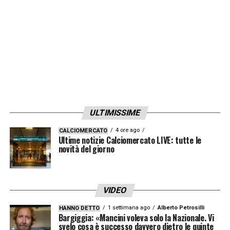
Primavera con la formazione U21 dell’Almere
City
LA PLAYLIST DELLE NOSTRE TOP NEWS
ULTIMISSIME
4 ore ago
CALCIOMERCATO
Ultime notizie Calciomercato LIVE: tutte le
novità del giorno
VIDEO
1 settimana ago
Alberto Petrosilli
HANNO DETTO
Bargiggia: «Mancini voleva solo la Nazionale. Vi
svelo cosa è successo davvero dietro le quinte