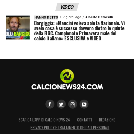
VIDEO
7 giorni ago
Alberto Petrosilli
HANNO DETTO
Bargiggia: «Mancini voleva solo la Nazionale. Vi
svelo cosa è successo davvero dietro le quinte
della FIGC. Campionato Primavera male del
calcio italiano» ESCLUSIVA e VIDEO
SCARICA L’APP DI CALCIO NEWS 24
CONTATTI
REDAZIONE
PRIVACY POLICY E TRATTAMENTO DEI DATI PERSONALI