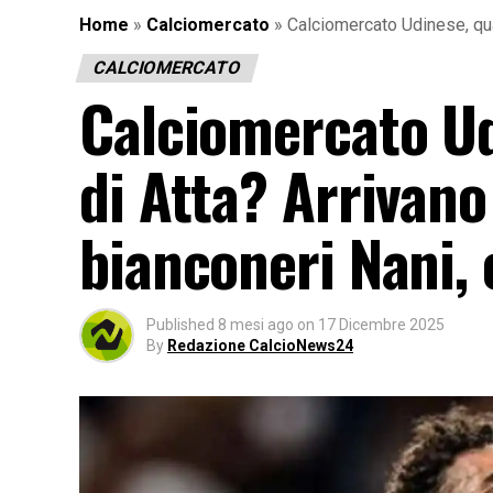
Home
»
Calciomercato
»
Calciomercato Udinese, qual
CALCIOMERCATO
Calciomercato Udi
di Atta? Arrivano
bianconeri Nani, 
Published
8 mesi ago
on
17 Dicembre 2025
By
Redazione CalcioNews24