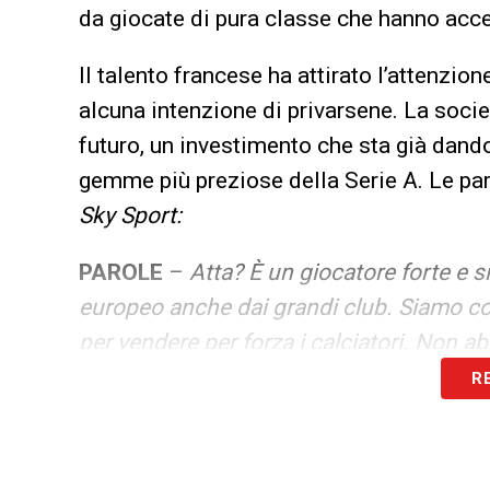
da giocate di pura classe che hanno acce
Il talento francese ha attirato l’attenzio
alcuna intenzione di privarsene. La socie
futuro, un investimento che sta già dando
gemme più preziose della Serie A. Le par
Sky Sport:
PAROLE
–
Atta? È un giocatore forte e s
europeo anche dai grandi club. Siamo co
per vendere per forza i calciatori. Non 
R
LEGGI ANCHE –
Ultime Notizie Serie A:
campionato italiano