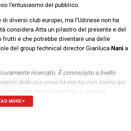
so l’entusiasmo del pubblico.
ne di diversi club europei, ma l’Udinese non ha
tà considera Atta un pilastro del presente e del
 frutti e che potrebbe diventare una delle
ole del group technical director Gianluca
Nani
a
icuramente ricercato. È conosciuto a livello
ntenti della sua crescita ma noi non siamo qui
abbiamo intenzione di venderlo a gennaio
.
EAD MORE
 tutte le novità del giorno sul massimo