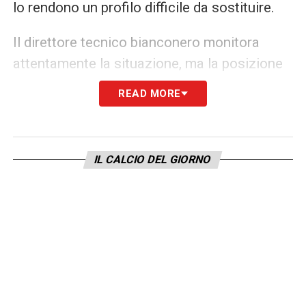
lo rendono un profilo difficile da sostituire.
Il direttore tecnico bianconero monitora
attentamente la situazione, ma la posizione
della società è chiara: Thauvin non è in
READ MORE
vendita, se non di fronte a un’offerta
irrinunciabile. Il
calciomercato dell’Udinese
continuerà nei prossimi giorni con l’obiettivo
IL CALCIO DEL GIORNO
di rinforzare la rosa senza sacrificare i suoi
leader tecnici. La Fiorentina osserva, ma per
convincere i friulani servirà un grande sforzo
economico.
LA PLAYLIST DELLE NOSTRE TOP NEWS