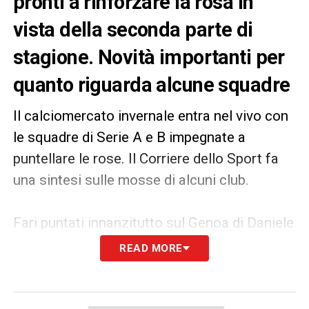
pronti a rinforzare la rosa in
vista della seconda parte di
stagione. Novità importanti per
quanto riguarda alcune squadre
Il calciomercato invernale entra nel vivo con
le squadre di Serie A e B impegnate a
puntellare le rose. Il Corriere dello Sport fa
una sintesi sulle mosse di alcuni club.
Fari puntati innanzitutto sul Genoa di Daniele
De Rossi, al lavoro per rinforzare la squadra
READ MORE
in ogni settore. Per il centrocampo,
l’obiettivo è un mix di gioventù ed esperienza:
piace il 21enne romanista Niccolò Pisilli, ma