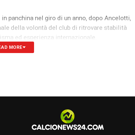
 in panchina nel giro di un anno, dopo Ancelotti,
le della volontà del club di ritrovare stabilità
arisma ed esperienza internazionale.
EAD MORE
S