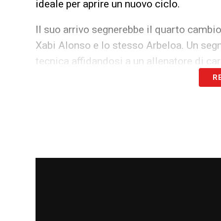
ideale per aprire un nuovo ciclo.
Il suo arrivo segnerebbe il quarto cambio
Xabi Alonso e lo stesso Arbeloa. Un segna
tecnica affidandosi a un allenatore di c
R
LA PLAYLIST DELLE NOSTRE TOP NEW