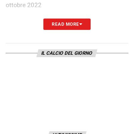
ottobre 2022
OTTAVI DI FINALE
– Mercoledì 11 gennaio
READ MORE
2023, mercoledì 18 gennaio 2023
QUARTI DI FINALE
– Mercoledì 1 febbraio
IL CALCIO DEL GIORNO
2023
SEMIFINALI
– Mercoledì 5 aprile 2023
(andata), mercoledì 26 aprile 2023 (ritorno)
FINALE
– Mercoledì 24 maggio
LA PLAYLIST DELLE NOSTRE TOP NEWS