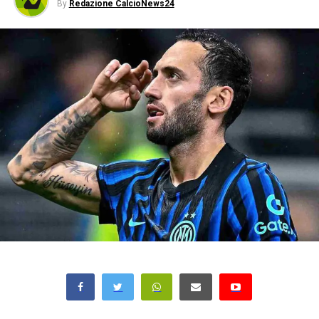
By
Redazione CalcioNews24