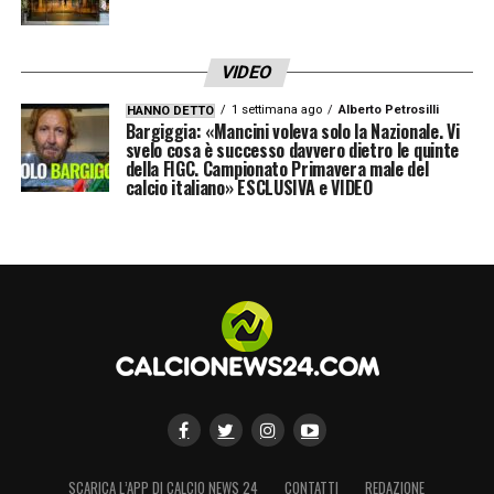
VIDEO
1 settimana ago
Alberto Petrosilli
HANNO DETTO
Bargiggia: «Mancini voleva solo la Nazionale. Vi
svelo cosa è successo davvero dietro le quinte
della FIGC. Campionato Primavera male del
calcio italiano» ESCLUSIVA e VIDEO
SCARICA L’APP DI CALCIO NEWS 24
CONTATTI
REDAZIONE