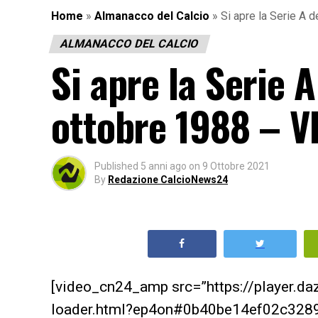
Home
»
Almanacco del Calcio
»
Si apre la Serie A 
ALMANACCO DEL CALCIO
Si apre la Serie 
ottobre 1988 – V
Published
5 anni ago
on
9 Ottobre 2021
By
Redazione CalcioNews24
[video_cn24_amp src=”https://player.d
loader.html?ep4on#0b40be14ef02c3289