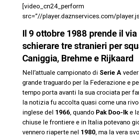
[video_cn24_perform
src=”//player.daznservices.com/playe
Il 9 ottobre 1988 prende il via
schierare tre stranieri per s
Caniggia, Brehme e Rijkaard
Nell’attuale campionato di
Serie
A
vedere
grande traguardo per la Federazione e per
tempo porta avanti la sua crociata per far 
la notizia fu accolta quasi come una rivo
inglese del
1966
, quando
Pak Doo-Ik
e l
chiuse le frontiere e in Italia potevano gi
vennero riaperte nel
1980
, ma la vera sv