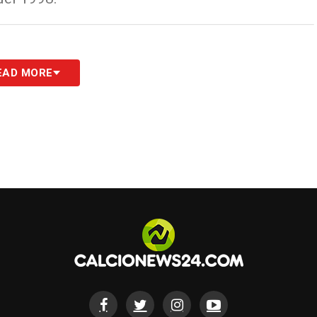
EAD MORE
cio in un video al giorno
ll'Almanacco del calcio"
to la
Privacy Policy
S