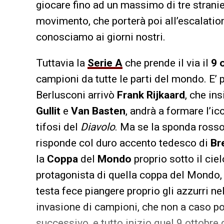
giocare fino ad un massimo di tre stranie
movimento, che porterà poi all’escalation 
conosciamo ai giorni nostri.
Tuttavia la
Serie
A
che prende il via il
9 
campioni da tutte le parti del mondo. E’ 
Berlusconi arrivò
Frank
Rijkaard
, che ins
Gullit
e
Van
Basten
, andrà a formare l’ic
tifosi del
Diavolo
. Ma se la sponda rosson
risponde col duro accento tedesco di
Br
la
Coppa
del
Mondo
proprio sotto il cie
protagonista di quella coppa del Mondo,
testa fece piangere proprio gli azzurri ne
invasione di campioni, che non a caso po
successivo, e tutto inizio quel 9 ottobre