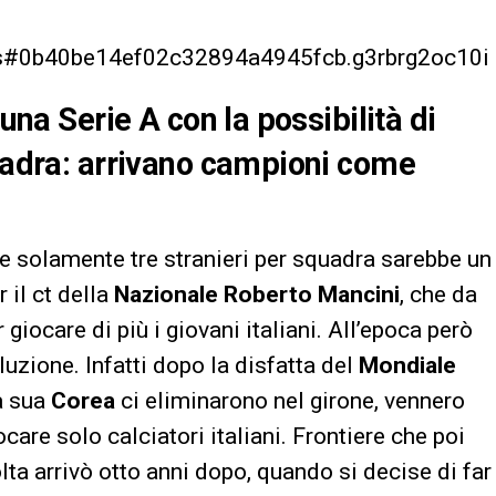
r.js#0b40be14ef02c32894a4945fcb.g3rbrg2oc10i
 una Serie A con la possibilità di
quadra: arrivano campioni come
 solamente tre stranieri per squadra sarebbe un
 il ct della
Nazionale Roberto
Mancini
, che da
giocare di più i giovani italiani. All’epoca però
luzione. Infatti dopo la disfatta del
Mondiale
a sua
Corea
ci eliminarono nel girone, vennero
ocare solo calciatori italiani. Frontiere che poi
olta arrivò otto anni dopo, quando si decise di far