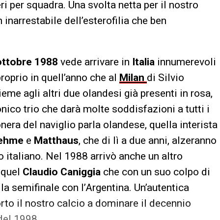
ri per squadra. Una svolta netta per il nostro
inarrestabile dell’esterofilia che ben
ottobre 1988
vede arrivare in
Italia
innumerevoli
proprio in quell’anno che al
Milan
di Silvio
ieme agli altri due olandesi già presenti in rosa,
onico trio che darà molte soddisfazioni a tutti i
era del naviglio parla olandese, quella interista
ehme
e
Matthaus
, che di lì a due anni, alzeranno
lo italiano. Nel 1988 arrivò anche un altro
 quel
Claudio
Caniggia
che con un suo colpo di
lla semifinale con l’Argentina. Un’autentica
rto il nostro calcio a dominare il decennio
 del 1998.