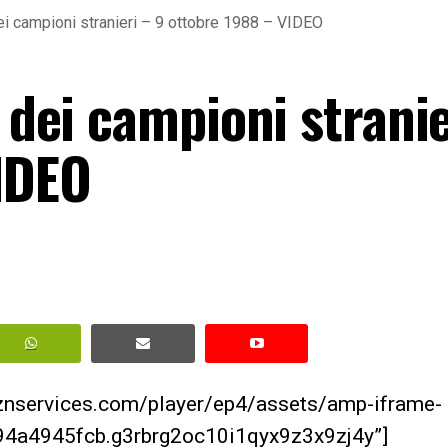
dei campioni stranieri – 9 ottobre 1988 – VIDEO
A dei campioni stranie
IDEO
aznservices.com/player/ep4/assets/amp-iframe-
4a4945fcb.g3rbrg2oc10i1qyx9z3x9zj4y”]